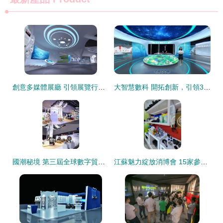
創意多媒體展廳 引領展覽行業未來的核心趨勢
大智慧數科 開拓創新，引領3D虛擬互動技術在數字創意展覽展示新紀元
國潮秘境 第三屆全球數字貿易博覽會老字號國潮數字展盛大開幕
江蘇魅力綻放消博會 15家參展企業各放大招，數字創意引領消費新潮流