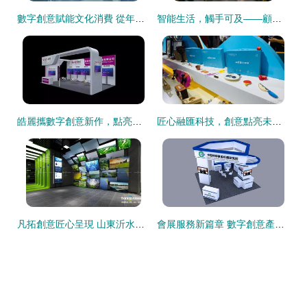
數字創意賦能文化消費 從年度報告發布到限量產品熱銷
智能生活，觸手可及——顧家家居以數字創意引領家居智能化新浪潮
皓麗攜數字創意新作，點亮石家莊中國國際數字經濟博覽會
匠心融匯科技，創意點亮未來 木藝創客方案閃耀展會，魯班文化引客商矚目
凡拓創意匠心呈現 山東沂水環保科普數字展館，多維詮釋綠色生態新畫卷
會展服務新篇章 數字創意產品展覽展示服務的崛起與未來